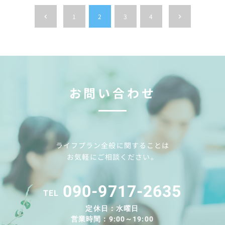
稿
1
2
3
4
keyboard_arrow_left
keyboard_arrow_right
の
ペ
ー
ジ
お問い合わせ
送
り
ライフプラン全般に関することは
お気軽にご相談ください。
090-9717-2635
TEL
定休日：水曜日
営業時間：9:00～19:00