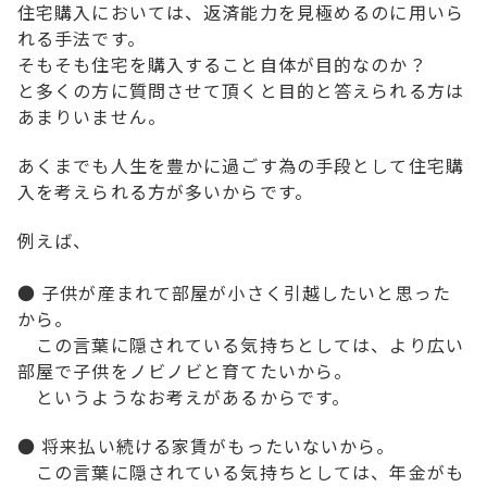
住宅購入においては、
返済能力を見極めるのに用いら
れる手法
です。
そもそも住宅を購入すること自体が目的なのか？
と多くの方に質問させて頂くと目的と答えられる方は
あまりいません。
あくまでも
人生を豊かに過ごす為の手段
として住宅購
入を考えられる方が多いからです。
例えば、
●
子供が産まれて部屋が小さく引越したい
と思った
から。
この言葉に隠されている気持ちとしては、より広い
部屋で子供をノビノビと育てたいから。
というようなお考えがあるからです。
●
将来払い続ける家賃がもったいない
から。
この言葉に隠されている気持ちとしては、年金がも