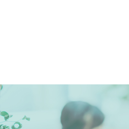
投
稿
の
ペ
ー
ジ
送
り