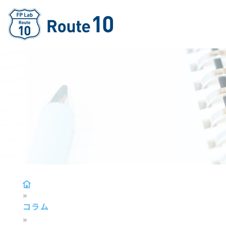
»
コラム
»