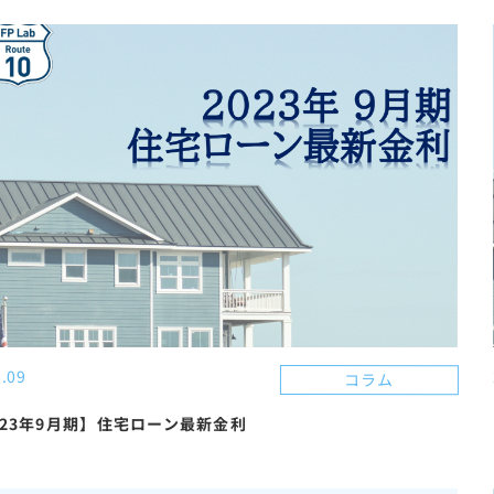
右に指をスワイプしてください。
.09
コラム
023年9月期】住宅ローン最新金利