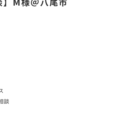
談】M様＠八尾市
ス
相談